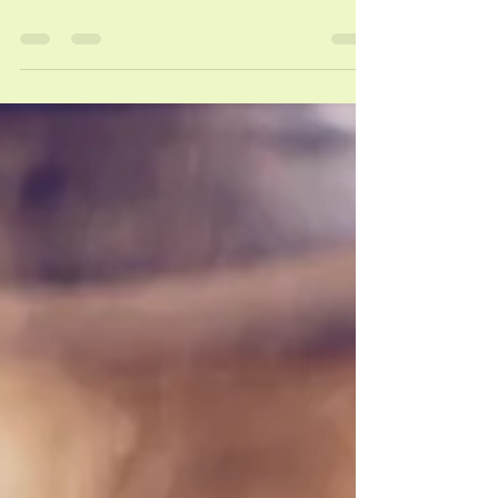
yrsaprietzel
26 janv. 2019
0 min de lecture
Conseils pour entretenir sa flore
intestinale