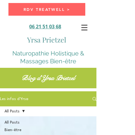
RDV TREATWELL >
06 21 51 03 68
Yrsa Prietzel
Naturopathie Holistique &
Massages Bien-être
Blog d'Yrsa Prietzel
Les infos d'Yrsa
All Posts
All Posts
Bien-être