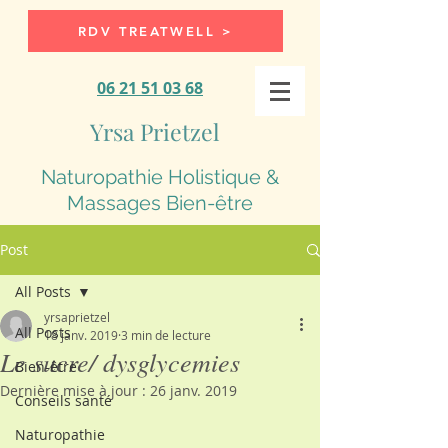
RDV TREATWELL >
06 21 51 03 68
Yrsa Prietzel
Naturopathie Holistique &
Massages Bien-être
Post
All Posts
yrsaprietzel
All Posts
18 janv. 2019
3 min de lecture
Le sucre/ dysglycemies
Bien-être
Dernière mise à jour :
26 janv. 2019
Conseils santé
Naturopathie