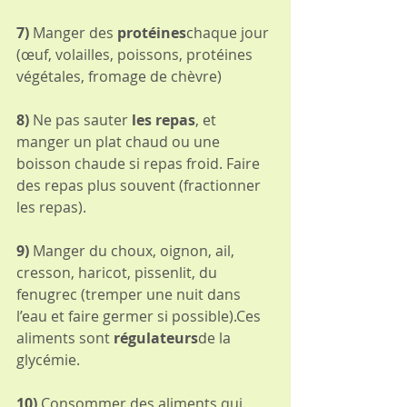
7) 
Manger des 
protéines
chaque jour 
(œuf, volailles, poissons, protéines 
végétales, fromage de chèvre)
8) 
Ne pas sauter 
les repas
, et 
manger un plat chaud ou une 
boisson chaude si repas froid. Faire 
des repas plus souvent (fractionner 
les repas).
9) 
Manger du choux, oignon, ail, 
cresson, haricot, pissenlit, du 
fenugrec (tremper une nuit dans 
l’eau et faire germer si possible).Ces 
aliments sont 
régulateurs
de la 
glycémie.
10) 
Consommer des aliments qui 