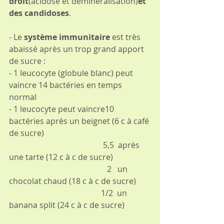
droit
(acidose et déminéralisation)
et 
des candidoses
.
- Le 
système immunitaire 
est très 
abaissé après un trop grand apport 
de sucre :
- 1 leucocyte (globule blanc) peut 
vaincre 14 bactéries en temps 
normal
- 1 leucocyte peut vaincre10 
bactéries après un beignet (6 c à café 
de sucre)
                                               5,5  après 
une tarte (12 c à c de sucre)
                                                 2   un 
chocolat chaud (18 c à c de sucre)
                                              1/2  un 
banana split (24 c à c de sucre)