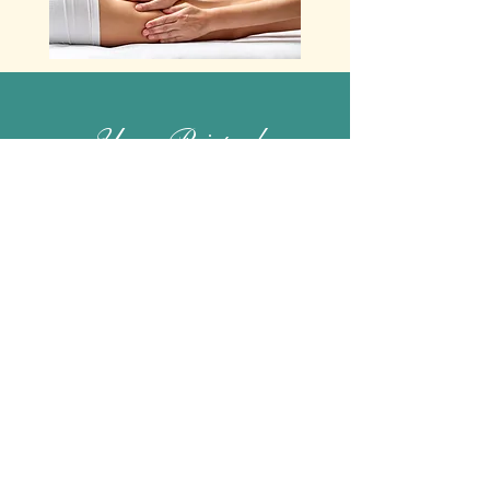
Yrsa Prietzel
PARIS
Cabinet d'ostéopathie
48 Rue de Bassano
75008 Paris
Tél : + 33 (0)6 21 51 03 68
Métro George V
SAINT GERMAIN EN LAYE
16 Rue de la République
78100 St-Germain-en-Laye
Tél : Tél : + 33 (0)1 34 51 13 37
Tél : + 33 (0)6 21 51 03 68
Votre naturopathe