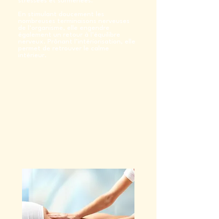
stressées et surmenées.
En stimulant doucement les
nombreuses terminaisons nerveuses
de l’organisme, elle engendre
également un retour à l’équilibre
nerveux. Prônant l’intériorisation, elle
permet de retrouver le calme
intérieur.