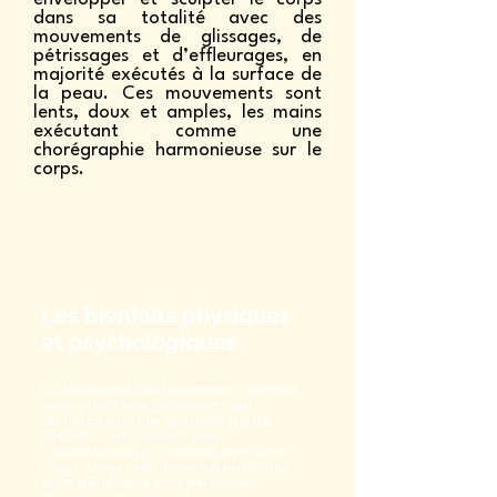
dans sa totalité avec des
mouvements de glissages, de
pétrissages et d’effleurages, en
majorité exécutés à la surface de
la peau. Ces mouvements sont
lents, doux et amples, les mains
exécutant comme une
chorégraphie harmonieuse sur le
corps.
Les bienfaits physiques
et psychologiques :
La technique californienne s’adresse
avant tout aux personnes qui
recherchent une véritable pause
détente, un moment pour
s’abandonner et renouer avec leur
corps. Doux, elle favorise un lâcher
prise bénéfique aux personnes