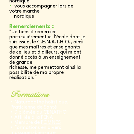
nordique
•
vous accompagner lors de
votre marche
nordique
Remerciements :
" Je tiens à remercier
particulièrement ici l'école dont je
suis issue, le C.E.N.A.T.H.O., ainsi
que mes maîtres et enseignants
de ce lieu et d'ailleurs, qui m'ont
donné accès à un enseignement
de grande
richesse, me permettant ainsi la
possibilité de ma propre
réalisation."
Formations
• Naturopathe holistique,
Praticienne de Santé
• Diplômée du
CENATHO
• Affiliée à la
FENA
• Membre de l
'OMNES
• Formations en divers
massages-bien-être