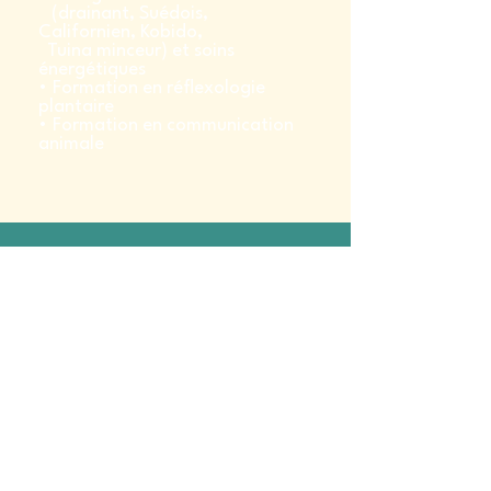
(drainant, Suédois,
Californien, Kobido,
Tuina minceur) et soins
énergétiques
• Formation en réflexologie
plantaire
• Formation en communication
animale
Yrsa Prietzel
PARIS
Cabinet d'ostéopathie
48 Rue de Bassano
75008 Paris
Tél : + 33 (0)6 21 51 03 68
Métro George V
SAINT GERMAIN EN LAYE