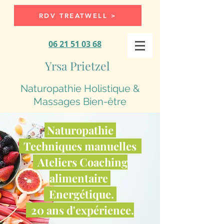
RDV TREATWELL >
06 21 51 03 68
Yrsa Prietzel
Naturopathie Holistique &
Massages Bien-être
Naturopathie
Techniques manuelles
Ateliers Coaching
alimentaire
Energétique.
20 ans d'expérience.