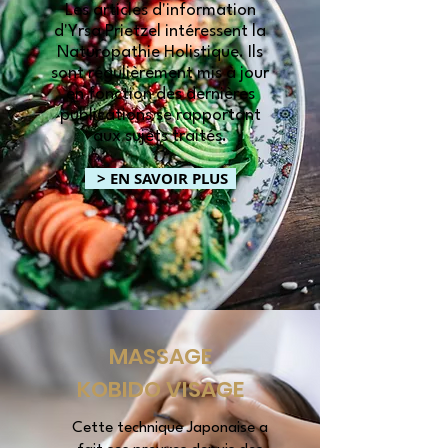
Les articles d'information
d'Yrsa Prietzel intéressent la
Naturopathie Holistique. Ils
sont régulièrement mis à jour
en fonction des dernières
publications se rapportant
aux sujets traités.
> EN SAVOIR PLUS
MASSAGE
KOBIDO VISAGE
Cette technique Japonaise a