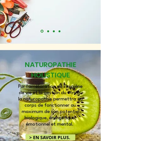
NATUROPATHIE
HOLISTIQUE
Par l'amélioration de l’hygiène
de vie et la gestion du stress,
la naturopathie permettra au
corps de fonctionner au
maximum de son potentiel
biologique, énergétique,
émotionnel et mental.
> EN SAVOIR PLUS.