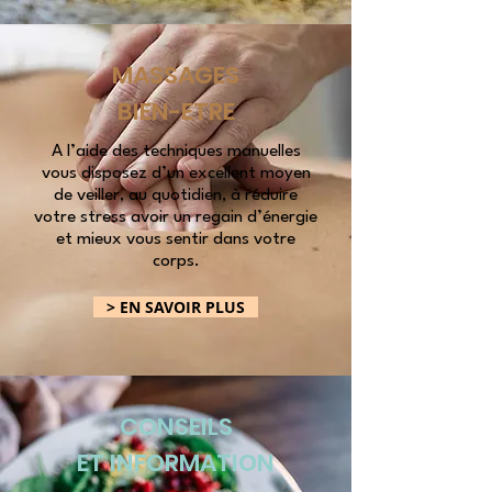
MASSAGES
BIEN-ETRE
A l’aide des techniques manuelles
vous disposez d’un excellent moyen
de veiller, au quotidien, à réduire
votre stress avoir un regain d’énergie
et mieux vous sentir dans votre
corps.
> EN SAVOIR PLUS
CONSEILS
ET INFORMATION