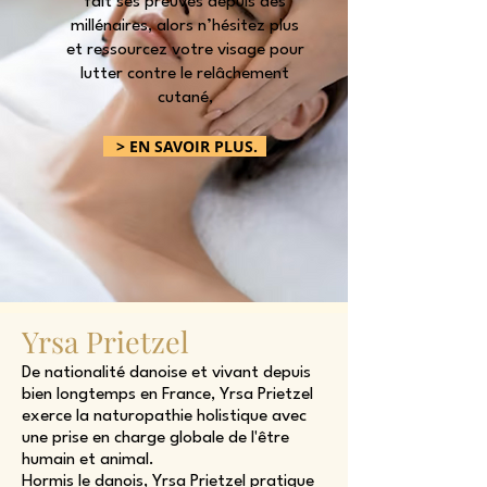
fait ses preuves depuis des
millénaires, alors n’hésitez plus
et ressourcez votre visage pour
lutter contre le relâchement
cutané,
> EN SAVOIR PLUS.
Yrsa Prietzel
De nationalité danoise et vivant depuis
bien longtemps en France, Yrsa Prietzel
exerce la naturopathie holistique avec
une prise en charge globale de l'être
humain et animal.
Hormis le danois, Yrsa Prietzel pratique